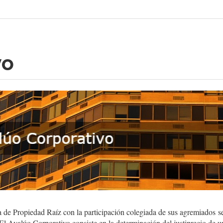
vo
a de Propiedad Raíz con la participación colegiada de sus agremiados s
l Avalúo Corporativo consiste en la determinación del justiprecio de u