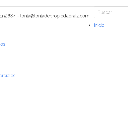
Buscar
2192684 - lonja@lonjadepropiedadraiz.com
Inicio
nos
erciales